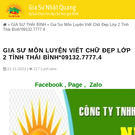
Gia Sư Nhật Quang
Sự lựa chọn tin cậy của mọi gia đình
»
GIA SƯ THÁI BÌNH
»
Gia Sư Môn Luyện Viết Chữ Đẹp Lớp 2 Tỉnh
Thái Bình*09132.7777.4
GIA SƯ MÔN LUYỆN VIẾT CHỮ ĐẸP LỚP
2 TỈNH THÁI BÌNH*09132.7777.4
22-11-2022 |
217 Lượt xem
Facebook ,
Page
,
Zalo