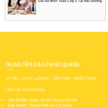
Gia Sư Môn Toán Lớp 2 Tại Hải Dương
TRUNG TÂM GIA SƯ NHẬT QUANG
UY TÍN – CHẤT LƯỢNG – TẬN TÂM – NHIỆT TÌNH
LIÊN HỆ VĂN PHÒNG
Gần ĐHBK Quận Hai Bà Trưng Hà Nội
Gần ĐHBK Thành Phố Hồ Chí Minh