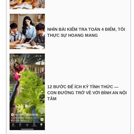
NHÌN BÀI KIỂM TRA TOÁN 4 ĐIỂM, TÔI
THỰC SỰ HOANG MANG
12 BƯỚC ĐỂ ÍCH KỶ TỈNH THỨC —
CON ĐƯỜNG TRỞ VỀ VỚI BÌNH AN NỘI
TÂM