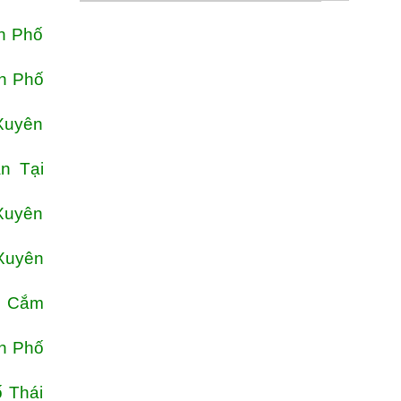
h Phố
nh Phố
Xuyên
n Tại
Xuyên
Xuyên
c Cắm
nh Phố
 Thái