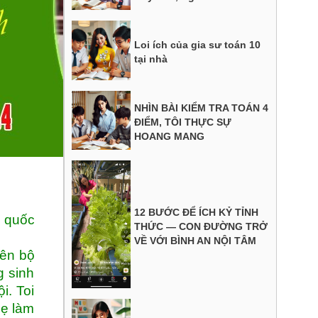
Loi ích của gia sư toán 10
tại nhà
NHÌN BÀI KIỂM TRA TOÁN 4
ĐIỂM, TÔI THỰC SỰ
HOANG MANG
12 BƯỚC ĐỂ ÍCH KỶ TỈNH
n quốc
THỨC — CON ĐƯỜNG TRỞ
VỀ VỚI BÌNH AN NỘI TÂM
iên bộ
g sinh
i. Toi
mẹ làm