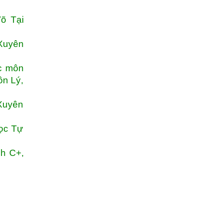
õ Tại
 Xuyên
ốc môn
ôn Lý,
Xuyên
ọc Tự
nh C+,