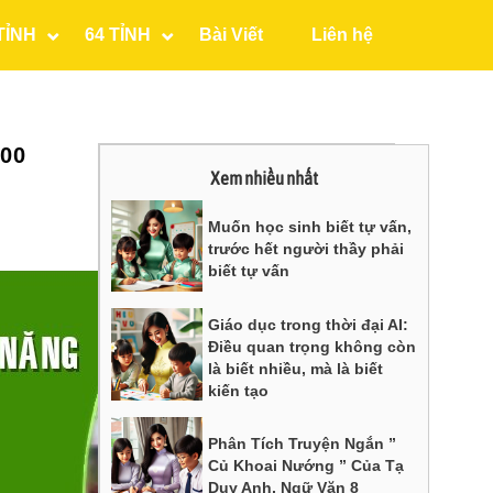
TỈNH
64 TỈNH
Bài Viết
Liên hệ
00
Xem nhiều nhất
Muốn học sinh biết tự vấn,
trước hết người thầy phải
biết tự vấn
Giáo dục trong thời đại AI:
Điều quan trọng không còn
là biết nhiều, mà là biết
kiến tạo
Phân Tích Truyện Ngắn ”
Củ Khoai Nướng ” Của Tạ
Duy Anh, Ngữ Văn 8