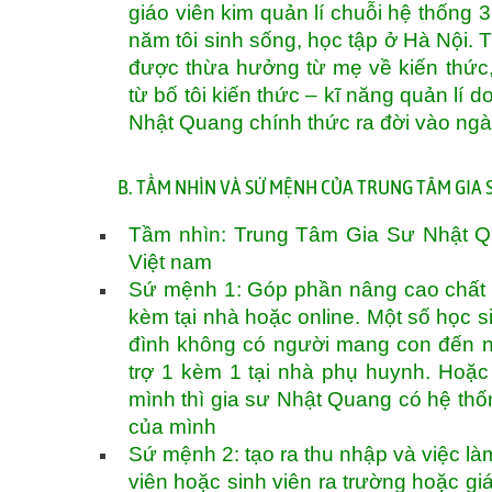
giáo viên kim quản lí chuỗi hệ thống 3
năm tôi sinh sống, học tập ở Hà Nội. 
được thừa hưởng từ mẹ về kiến thức,
từ bố tôi kiến thức – kĩ năng quản lí
Nhật Quang chính thức ra đời vào ng
B. TẦM NHÌN VÀ SỨ MỆNH CỦA TRUNG TÂM GIA
Tầm nhìn: Trung Tâm Gia Sư Nhật Qua
Việt nam
Sứ mệnh 1: Góp phần nâng cao chất 
kèm tại nhà hoặc online. Một số học s
đình không có người mang con đến n
trợ 1 kèm 1 tại nhà phụ huynh. Hoặc
mình thì gia sư Nhật Quang có hệ th
của mình
Sứ mệnh 2: tạo ra thu nhập và việc làm
viên hoặc sinh viên ra trường hoặc gi