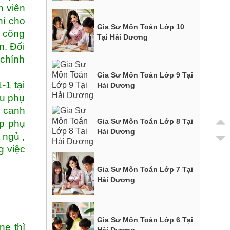
h viên
hí cho
Gia Sư Môn Toán Lớp 10
i công
Tại Hải Dương
n. Đối
 chính
Gia Sư Môn Toán Lớp 9 Tại
-1 tại
Hải Dương
ều phụ
i canh
Gia Sư Môn Toán Lớp 8 Tại
ọp phụ
Hải Dương
 ngủ ,
g việc
Gia Sư Môn Toán Lớp 7 Tại
Hải Dương
Gia Sư Môn Toán Lớp 6 Tại
ne thì