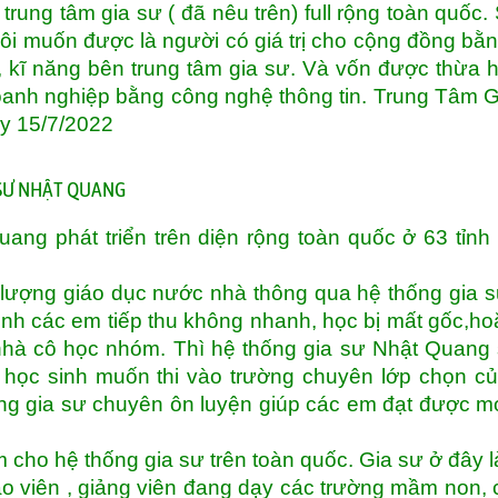
 trung tâm gia sư ( đã nêu trên) full rộng toàn quốc.
Tôi muốn được là người có giá trị cho cộng đồng bằ
 kĩ năng bên trung tâm gia sư. Và vốn được thừa
 doanh nghiệp bằng công nghệ thông tin. Trung Tâm 
ày 15/7/2022
 SƯ NHẬT QUANG
ng phát triển trên diện rộng toàn quốc ở 63 tỉnh
lượng giáo dục nước nhà thông qua hệ thống gia 
inh các em tiếp thu không nhanh, học bị mất gốc,ho
hà cô học nhóm. Thì hệ thống gia sư Nhật Quang
 học sinh muốn thi vào trường chuyên lớp chọn củ
ống gia sư chuyên ôn luyện giúp các em đạt được 
 cho hệ thống gia sư trên toàn quốc. Gia sư ở đây l
áo viên , giảng viên đang dạy các trường mầm non, 