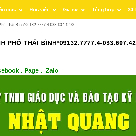
ên mục
Học viên
Gia sư
Tổng hợp
34 
ố Thái Bình*09132.7777.4-033.607.4200
PHỐ THÁI BÌNH*09132.7777.4-033.607.42
cebook ,
Page
,
Zalo