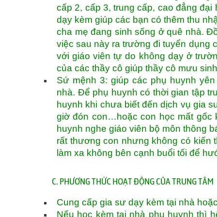
cấp 2, cấp 3, trung cấp, cao đẳng đại 
dạy kèm giúp các bạn có thêm thu nhậ
cha mẹ đang sinh sống ở quê nhà. Đồn
việc sau này ra trường đi tuyển dụng c
với giáo viên tự do không dạy ở trườ
của các thầy cô giúp thầy cô mưu sin
Sứ mệnh 3: giúp các phụ huynh yên 
nhà. Để phụ huynh có thời gian tập tru
huynh khi chưa biết đến dịch vụ gia sư
giờ đón con…hoặc con học mất gốc k
huynh nghe giáo viên bộ môn thông bá
rất thương con nhưng không có kiến 
làm xa không bên cạnh buổi tối để h
C. PHƯƠNG THỨC HOẠT ĐỘNG CỦA TRUNG TÂM
Cung cấp gia sư dạy kèm tại nhà hoặc
Nếu học kèm tại nhà phụ huynh thì hệ