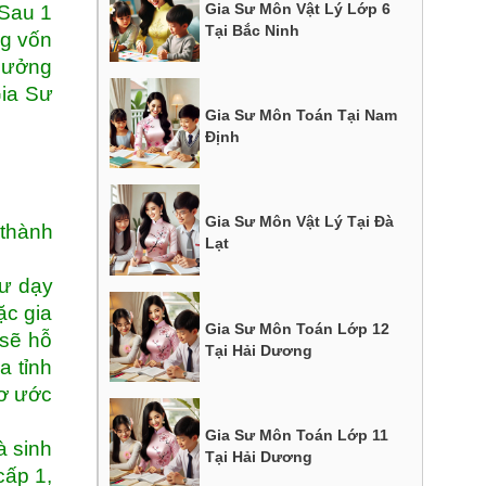
Gia Sư Môn Vật Lý Lớp 6
 Sau 1
Tại Bắc Ninh
ng vốn
 hưởng
Gia Sư
Gia Sư Môn Toán Tại Nam
Định
Gia Sư Môn Vật Lý Tại Đà
 thành
Lạt
sư dạy
ặc gia
Gia Sư Môn Toán Lớp 12
 sẽ hỗ
Tại Hải Dương
a tỉnh
mơ ước
Gia Sư Môn Toán Lớp 11
à sinh
Tại Hải Dương
cấp 1,