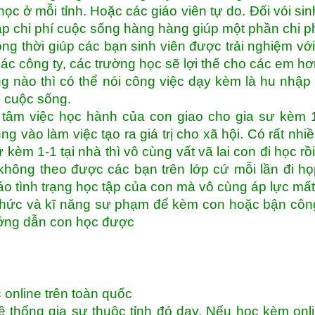
học ở mỗi tỉnh. Hoặc các giáo viên tự do. Đối vói sin
p chi phí cuộc sống hàng hàng giúp một phần chi p
g thời giúp các bạn sinh viên được trải nghiệm vớ
ác công ty, các trường học sẽ lợi thế cho các em hơ
ng nào thì có thể nói công việc dạy kèm là hu nhập
h cuộc sống.
tâm việc học hành của con giao cho gia sư kèm 1
ng vào làm việc tạo ra giá trị cho xã hội. Có rất nhi
 kèm 1-1 tại nhà thì vô cùng vất vã lai con đi học rồ
hông theo được các bạn trên lớp cứ mỗi lần đi h
o tình trạng học tập của con mà vô cùng áp lực mất
thức và kĩ năng sư phạm để kèm con hoặc bận côn
ướng dẫn con học được
 online trên toàn quốc
 thống gia sư thuộc tỉnh đó dạy. Nếu học kèm onli