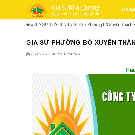
Gia Sư Nhật Quang
Chuy
Sự lựa chọn tin cậy của mọi gia đình
»
GIA SƯ THÁI BÌNH
»
Gia Sư Phường Bồ Xuyên Thành Ph
GIA SƯ PHƯỜNG BỒ XUYÊN THÀNH 
28-07-2022 |
250 Lượt xem
Fa