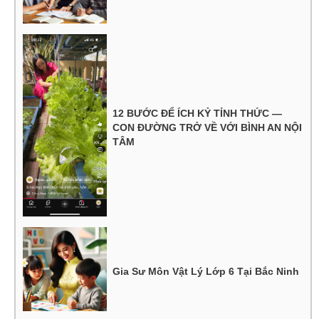
12 BƯỚC ĐỂ ÍCH KỶ TỈNH THỨC —
CON ĐƯỜNG TRỞ VỀ VỚI BÌNH AN NỘI
TÂM
Gia Sư Môn Vật Lý Lớp 6 Tại Bắc Ninh