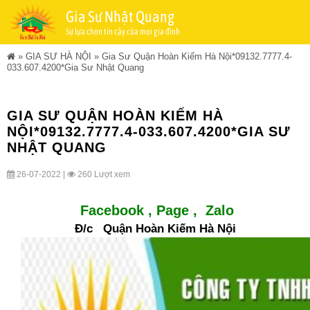
Gia Sư Nhật Quang
Sự lựa chọn tin cậy của mọi gia đình
»
GIA SƯ HÀ NỘI
»
Gia Sư Quận Hoàn Kiếm Hà Nội*09132.7777.4-
033.607.4200*Gia Sư Nhật Quang
GIA SƯ QUẬN HOÀN KIẾM HÀ
NỘI*09132.7777.4-033.607.4200*GIA SƯ
NHẬT QUANG
26-07-2022 |
260 Lượt xem
Facebook ,
Page
,
Zalo
Đ/c Quận Hoàn Kiếm Hà Nội