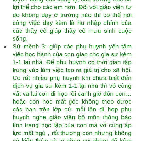
lợi thế cho các em hơn. Đối với giáo viên tự
do không dạy ở trường nào thì có thể nói
công việc dạy kèm là hu nhập chính của
các thầy cô giúp thầy cô mưu sinh cuộc
sống.
Sứ mệnh 3: giúp các phụ huynh yên tâm
việc học hành của con giao cho gia sư kèm
1-1 tại nhà. Để phụ huynh có thời gian tập
trung vào làm việc tạo ra giá trị cho xã hội.
Có rất nhiều phụ huynh khi chưa biết đến
dịch vụ gia sư kèm 1-1 tại nhà thì vô cùng
vất vã lai con đi học rồi canh giờ đón con…
hoặc con học mất gốc không theo được
các bạn trên lớp cứ mỗi lần đi họp phụ
huynh nghe giáo viên bộ môn thông báo
tình trạng học tập của con mà vô cùng áp
lực mất ngủ , rất thương con nhưng không
có kiến thức và kĩ năng sư phạm để kèm