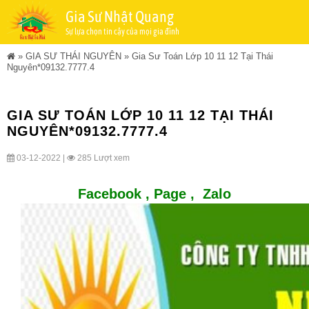
Gia Sư Nhật Quang
Sự lựa chọn tin cậy của mọi gia đình
»
GIA SƯ THÁI NGUYÊN
»
Gia Sư Toán Lớp 10 11 12 Tại Thái
Nguyên*09132.7777.4
GIA SƯ TOÁN LỚP 10 11 12 TẠI THÁI
NGUYÊN*09132.7777.4
03-12-2022 |
285 Lượt xem
Facebook ,
Page
,
Zalo