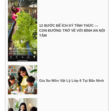
12 BƯỚC ĐỂ ÍCH KỶ TỈNH THỨC —
CON ĐƯỜNG TRỞ VỀ VỚI BÌNH AN NỘI
TÂM
Gia Sư Môn Vật Lý Lớp 6 Tại Bắc Ninh