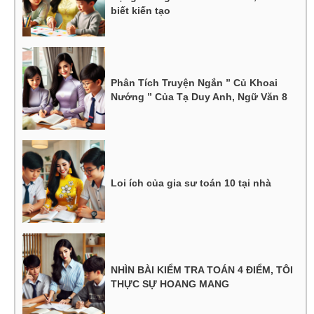
biết kiến tạo
Phân Tích Truyện Ngắn ” Củ Khoai
Nướng ” Của Tạ Duy Anh, Ngữ Văn 8
Loi ích của gia sư toán 10 tại nhà
NHÌN BÀI KIỂM TRA TOÁN 4 ĐIỂM, TÔI
THỰC SỰ HOANG MANG