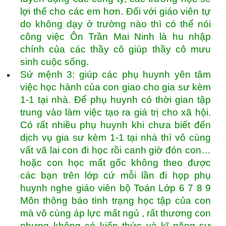
lợi thế cho các em hơn. Đối với giáo viên tự
do không dạy ở trường nào thì có thể nói
công việc Ôn Trần Mai Ninh là hu nhập
chính của các thầy cô giúp thầy cô mưu
sinh cuộc sống.
Sứ mệnh 3: giúp các phụ huynh yên tâm
việc học hành của con giao cho gia sư kèm
1-1 tại nhà. Để phụ huynh có thời gian tập
trung vào làm việc tạo ra giá trị cho xã hội.
Có rất nhiều phụ huynh khi chưa biết đến
dịch vụ gia sư kèm 1-1 tại nhà thì vô cùng
vất vã lai con đi học rồi canh giờ đón con…
hoặc con học mất gốc không theo được
các bạn trên lớp cứ mỗi lần đi họp phụ
huynh nghe giáo viên bộ Toán Lớp 6 7 8 9
Môn thông báo tình trạng học tập của con
mà vô cùng áp lực mất ngủ , rất thương con
nhưng không có kiến thức và kĩ năng sư