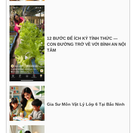
12 BƯỚC ĐỂ ÍCH KỶ TỈNH THỨC —
CON ĐƯỜNG TRỞ VỀ VỚI BÌNH AN NỘI
TÂM
Gia Sư Môn Vật Lý Lớp 6 Tại Bắc Ninh