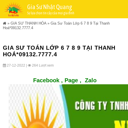
Gia Sư Nhật Quang
Sự lựa chọn tin cậy của mọi gia đình
»
GIA SƯ THANH HÓA
»
Gia Sư Toán Lớp 6 7 8 9 Tại Thanh
Hoá*09132.7777.4
GIA SƯ TOÁN LỚP 6 7 8 9 TẠI THANH
HOÁ*09132.7777.4
27-12-2022 |
264 Lượt xem
Facebook ,
Page
,
Zalo