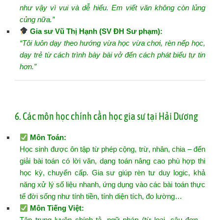
như vậy vì vui và dễ hiểu. Em viết văn không còn lủng
củng nữa.”
Gia sư Vũ Thị Hạnh (SV ĐH Sư phạm):
“Tôi luôn dạy theo hướng vừa học vừa chơi, rèn nếp học,
dạy trẻ từ cách trình bày bài vở đến cách phát biểu tự tin
hơn.”
6. Các môn học chính cần học gia sư tại Hải Dương
Môn Toán
:
Học sinh được ôn tập từ phép cộng, trừ, nhân, chia – đến
giải bài toán có lời văn, dạng toán nâng cao phù hợp thi
học kỳ, chuyển cấp. Gia sư giúp rèn tư duy logic, khả
năng xử lý số liệu nhanh, ứng dụng vào các bài toán thực
tế đời sống như tính tiền, tính diện tích, đo lường…
Môn Tiếng Việt
:
Tập trung luyện chính tả, ngữ pháp (từ loại, câu đơn –