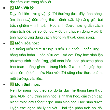
đạt cảm xúc trong bài viết.
Môn Vật lý
:
Dạy từ hiện tượng vật lý đời thường (lực đẩy, ánh sáng,
âm thanh…) đến công thức, định luật, kỹ năng giải bài
trắc nghiệm – tính toán. Học sinh được hướng dẫn cách
phân tích đề, vẽ sơ đồ lực – đồ thị chuyển động – xử lý
tình huống ứng dụng vật lý trong kỹ thuật, cuộc sống.
Môn Hóa học
:
Hệ thống kiến thức từ lớp 8 đến 12: chất – phản ứng –
bảng tuần hoàn – hóa hữu cơ – vô cơ. Dạy học sinh lập
phương trình phản ứng, giải toán hóa theo phương pháp
bảo toàn – tăng giảm – trung bình. Gia sư còn giúp học
sinh liên hệ kiến thức Hóa với đời sống như thực phẩm,
môi trường, vật liệu…
Môn Sinh học
:
Rèn kỹ năng học theo sơ đồ tư duy, hệ thống kiến thức
gen, ADN, chu trình sinh học, sinh thái học, giải thích các
hiện tượng đời sống từ góc nhìn sinh học. Học sinh được
luyện các dạng bài lý thuyết – bài tập phân tích sơ đồ,