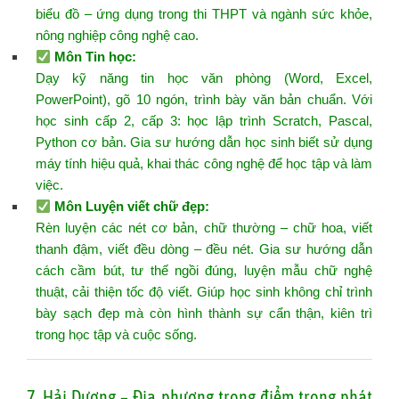
biểu đồ – ứng dụng trong thi THPT và ngành sức khỏe,
nông nghiệp công nghệ cao.
Môn Tin học
:
Dạy kỹ năng tin học văn phòng (Word, Excel,
PowerPoint), gõ 10 ngón, trình bày văn bản chuẩn. Với
học sinh cấp 2, cấp 3: học lập trình Scratch, Pascal,
Python cơ bản. Gia sư hướng dẫn học sinh biết sử dụng
máy tính hiệu quả, khai thác công nghệ để học tập và làm
việc.
Môn Luyện viết chữ đẹp
:
Rèn luyện các nét cơ bản, chữ thường – chữ hoa, viết
thanh đậm, viết đều dòng – đều nét. Gia sư hướng dẫn
cách cầm bút, tư thế ngồi đúng, luyện mẫu chữ nghệ
thuật, cải thiện tốc độ viết. Giúp học sinh không chỉ trình
bày sạch đẹp mà còn hình thành sự cẩn thận, kiên trì
trong học tập và cuộc sống.
7. Hải Dương – Địa phương trọng điểm trong phát