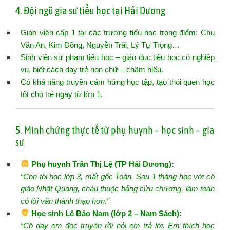
4. Đội ngũ gia sư tiểu học tại Hải Dương
Giáo viên cấp 1 tại các trường tiểu học trọng điểm: Chu
Văn An, Kim Đồng, Nguyễn Trãi, Lý Tự Trọng…
Sinh viên sư phạm tiểu học – giáo dục tiểu học có nghiệp
vụ, biết cách dạy trẻ non chữ – chậm hiểu.
Có khả năng truyền cảm hứng học tập, tạo thói quen học
tốt cho trẻ ngay từ lớp 1.
5. Minh chứng thực tế từ phụ huynh – học sinh – gia
sư
Phụ huynh Trần Thị Lệ (TP Hải Dương):
“Con tôi học lớp 3, mất gốc Toán. Sau 1 tháng học với cô
giáo Nhật Quang, cháu thuộc bảng cửu chương, làm toán
có lời văn thành thạo hơn.”
Học sinh Lê Bảo Nam (lớp 2 – Nam Sách):
“Cô dạy em đọc truyện rồi hỏi em trả lời. Em thích học