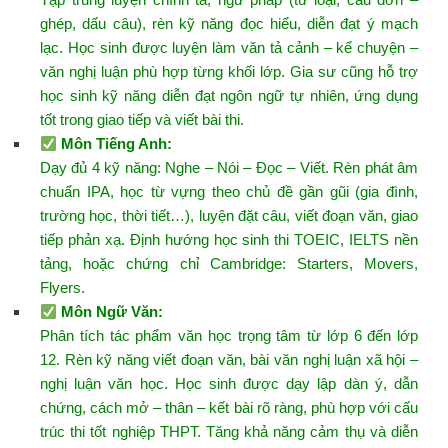
ghép, dấu câu), rèn kỹ năng đọc hiểu, diễn đạt ý mạch
lạc. Học sinh được luyện làm văn tả cảnh – kể chuyện –
văn nghị luận phù hợp từng khối lớp. Gia sư cũng hỗ trợ
học sinh kỹ năng diễn đạt ngôn ngữ tự nhiên, ứng dụng
tốt trong giao tiếp và viết bài thi.
Môn Tiếng Anh
:
Dạy đủ 4 kỹ năng: Nghe – Nói – Đọc – Viết. Rèn phát âm
chuẩn IPA, học từ vựng theo chủ đề gần gũi (gia đình,
trường học, thời tiết…), luyện đặt câu, viết đoạn văn, giao
tiếp phản xạ. Định hướng học sinh thi TOEIC, IELTS nền
tảng, hoặc chứng chỉ Cambridge: Starters, Movers,
Flyers.
Môn Ngữ Văn
:
Phân tích tác phẩm văn học trọng tâm từ lớp 6 đến lớp
12. Rèn kỹ năng viết đoạn văn, bài văn nghị luận xã hội –
nghị luận văn học. Học sinh được dạy lập dàn ý, dẫn
chứng, cách mở – thân – kết bài rõ ràng, phù hợp với cấu
trúc thi tốt nghiệp THPT. Tăng khả năng cảm thụ và diễn