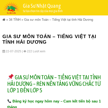
Gia Sư Nhật Quang
Sự lựa chọn tin cậy của mọi gia đình
»
34 TỈNH
»
Gia sư môn Toán – Tiếng Việt tại tỉnh Hải Dương
GIA SƯ MÔN TOÁN – TIẾNG VIỆT TẠI
TỈNH HẢI DƯƠNG
22-07-2025 |
222 Lượt xem
GIA SƯ MÔN TOÁN – TIẾNG VIỆT TẠI TỈNH
HẢI DƯƠNG – RÈN NỀN TẢNG VỮNG CHẮC TỪ
LỚP 1 ĐẾN LỚP 5
Đăng ký học ngay hôm nay – Cam kết tiến bộ sau 1
tháng