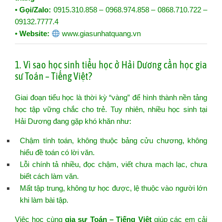
•
Gọi/Zalo:
0915.310.858 – 0968.974.858 – 0868.710.722 –
09132.7777.4
•
Website:
www.giasunhatquang.vn
1. Vì sao học sinh tiểu học ở Hải Dương cần học gia
sư Toán – Tiếng Việt?
Giai đoạn tiểu học là thời kỳ “vàng” để hình thành nền tảng
học tập vững chắc cho trẻ. Tuy nhiên, nhiều học sinh tại
Hải Dương đang gặp khó khăn như:
Chậm tính toán, không thuộc bảng cửu chương, không
hiểu đề toán có lời văn.
Lỗi chính tả nhiều, đọc chậm, viết chưa mạch lạc, chưa
biết cách làm văn.
Mất tập trung, không tự học được, lệ thuộc vào người lớn
khi làm bài tập.
Việc học cùng
gia sư Toán – Tiếng Việt
giúp các em cải