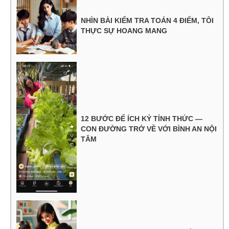
NHÌN BÀI KIỂM TRA TOÁN 4 ĐIỂM, TÔI
THỰC SỰ HOANG MANG
12 BƯỚC ĐỂ ÍCH KỶ TỈNH THỨC —
CON ĐƯỜNG TRỞ VỀ VỚI BÌNH AN NỘI
TÂM