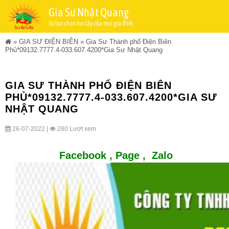
Gia Sư Nhật Quang
Sự lựa chọn tin cậy của mọi gia đình
»
GIA SƯ ĐIỆN BIÊN
»
Gia Sư Thành phố Điện Biên
Phủ*09132.7777.4-033.607.4200*Gia Sư Nhật Quang
GIA SƯ THÀNH PHỐ ĐIỆN BIÊN
PHỦ*09132.7777.4-033.607.4200*GIA SƯ
NHẬT QUANG
26-07-2022 |
280 Lượt xem
Facebook ,
Page
,
Zalo